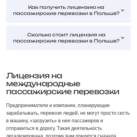
Как получить лицензию на
пассажирские перевозки в Польше?
Сколько стоит лицензия на
пассажирские перевозки в Польше?
Стоимость документа зависит от срока его
действия:
1. На 5 лет: 4000 PLN в виде государственной
Лицензия на
пошлины и 440 PLN за выписку лицензии,
международные
которая должна быть для каждого транспортного
пассажирские перевозки
средства.
2. На 10 лет: 8000 PLN государственной
пошлины и 880 PLN за выписку лицензии.
Предприниматели и компании, планирующие
зарабатывать, перевозя людей, не могут просто сесть
в машину, «загрузить» в нее пассажиров и
отправиться в дорогу. Такая деятельность
легализирована, поэтому вам придется сначала