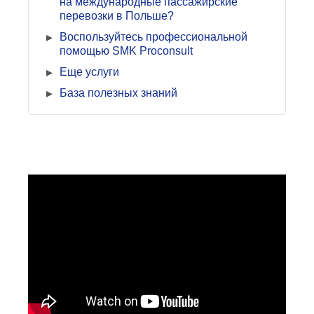
на международные пассажирские
перевозки в Польше?
Воспользуйтесь профессиональной
помощью SMK Proconsult
Еще услуги
База полезных знаний