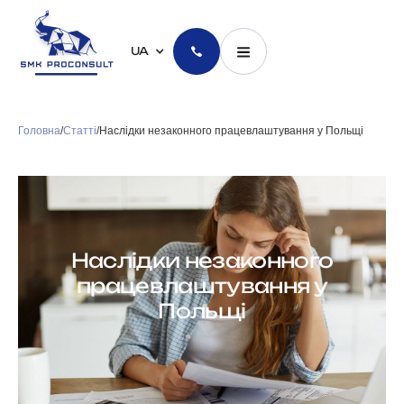
UA
Головна
/
Статті
/
Наслідки незаконного працевлаштування у Польщі
Наслідки незаконного
працевлаштування у
Польщі