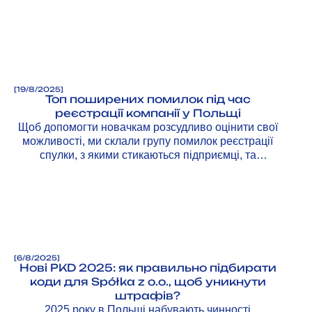
чинності з 1 січня 2026 року.
[
19/8/2025
]
Топ поширених помилок під час
реєстрації компанії у Польщі
Щоб допомогти новачкам розсудливо оцінити свої
можливості, ми склали групу помилок реєстрації
спулки, з якими стикаються підприємці, та
розповідаємо, як їх уникнути.
[
6/8/2025
]
Нові PKD 2025: як правильно підбирати
коди для Spółka z o.o., щоб уникнути
штрафів?
2025 року в Польщі набувають чинності