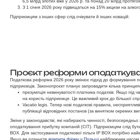
6,5 млрд злотих вже у 2026 р. та понад 20 млрд протягом
З 1 січня 2026 року підвищаться на 15% акцизи на алког
Підприємцям з інших сфер слід очікувати й інших новацій.
Проєкт реформи оподаткуван
Податкова реформа 2026 року змінює підхід до формування п
підприємців. Законопроєкт планує запровадити кілька принцип
презумпція невинуватості платника податків. Якщо під 
на користь підприємця. Це важливий крок до більшої спр
Vacatio legis. Тепер нові податкові правила, несприятлив
публікації відповідних постанов (за винятком окремих вип
Зміни у законодавстві, які набирають чинності, безпосередньо
оподаткування прибутку компаній (CIT). Підприємцям слід бути
BOX. Для застосування податкової пільги IP BOX потрібно най
Якщо ви плануєте
відкрити фірму у Польщі
найближчим часом, 