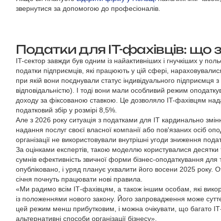
звернутися за допомогою до професіоналів.
Податки для IT-фахівців: що 
IT-сектор завжди був одним із найактивніших і гнучкіших у пол
податки підприємців, які працюють у цій сфері, нараховували
при якій вони поєднували статус індивідуального підприємця з
відповідальністю). І тоді вони мали особливий режим оподаткува
доходу за фіксованою ставкою. Це дозволяло IT-фахівцям нада
податковий збір у розмірі 8,5%.
Але з 2026 року ситуація з податками для IT кардинально змін
надання послуг своєї власної компанії або пов'язаних осіб о
організації не використовували внутрішні угоди зниження подат
За оцінками експертів, такою моделлю користувалися десятки т
сумнів ефективність звичної форми бізнес-оподаткування для т
опубліковано, і уряд планує ухвалити його восени 2025 року. О
січня почнуть працювати нові правила.
«Ми радимо всім ІТ-фахівцям, а також іншим особам, які викор
із положеннями нового закону. Його запровадження може суттє
цей режим менш прибутковим, і можна очікувати, що багато ІТ-
альтернативні способи організації бізнесу».