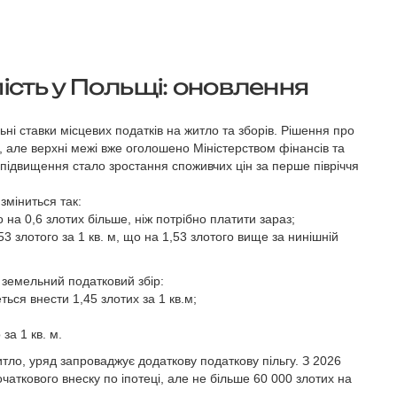
ість у Польщі: оновлення
ні ставки місцевих податків на житло та зборів. Рішення про
в, але верхні межі вже оголошено Міністерством фінансів та
 підвищення стало зростання споживчих цін за перше півріччя
зміниться так:
о на 0,6 злотих більше, ніж потрібно платити зараз;
 злотого за 1 кв. м, що на 1,53 злотого вище за нинішній
і земельний податковий збір:
ться внести 1,45 злотих за 1 кв.м;
за 1 кв. м.
тло, уряд запроваджує додаткову податкову пільгу. З 2026
чаткового внеску по іпотеці, але не більше 60 000 злотих на