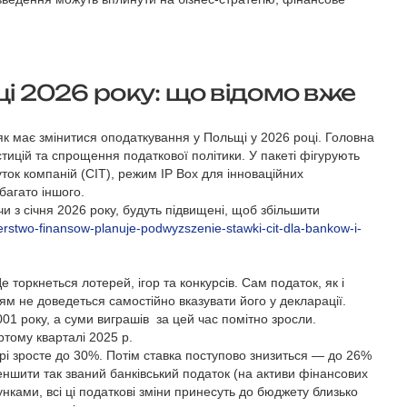
 2026 року: що відомо вже
як має змінитися оподаткування у Польщі у 2026 році. Головна
тицій та спрощення податкової політики. У пакеті фігурують
ток компаній (CIT), режим IP Box для інноваційних
багато іншого.
и з січня 2026 року, будуть підвищені, щоб збільшити
terstwo-finansow-planuje-podwyzszenie-stawki-cit-dla-bankow-i-
е торкнеться лотерей, ігор та конкурсів. Сам податок, як і
м не доведеться самостійно вказувати його у декларації.
1 року, а суми виграшів за цей час помітно зросли.
тому кварталі 2025 р.
ері зросте до 30%. Потім ставка поступово знизиться — до 26%
еншити так званий банківський податок (на активи фінансових
унками, всі ці податкові зміни принесуть до бюджету близько