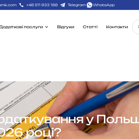
-smk.com
+48 511 933 188
Telegram
WhatsApp
Додаткові послуги
Відгуки
Статті
Контакти
податкування у Польщ
026 році?