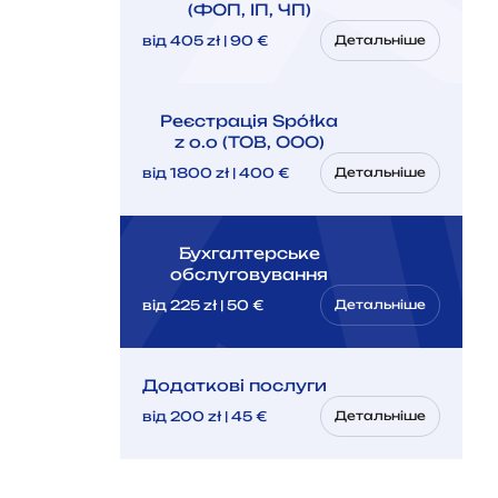
(ФОП, ІП, ЧП)
від 405 zł | 90 €
Детальніше
Реєстрація Spółka
z o.o (ТОВ, ООО)
від 1800 zł | 400 €
Детальніше
Бухгалтерське
обслуговування
від 225 zł | 50 €
Детальніше
Додаткові послуги
від 200 zł | 45 €
Детальніше