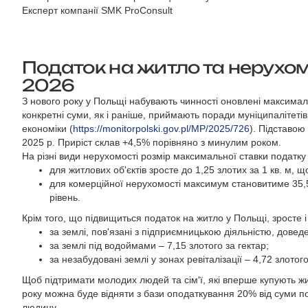
Експерт компанії SMK ProConsult
Податок на житло та нерухом
2026
З нового року у Польщі набувають чинності оновлені максималь
конкретні суми, як і раніше, приймають поради муніципалітеті
економіки (
https://monitorpolski.gov.pl/MP/2025/726
). Підставою
2025 р. Приріст склав +4,5% порівняно з минулим роком.
На різні види нерухомості розмір максимальної ставки податку 
для житлових об'єктів зросте до 1,25 злотих за 1 кв. м, щ
для комерційної нерухомості максимум становитиме 35,53
рівень.
Крім того, що підвищиться податок на житло у Польщі, зросте 
за землі, пов'язані з підприємницькою діяльністю, доведе
за землі під водоймами – 7,15 злотого за гектар;
за незабудовані землі у зонах ревіталізації – 4,72 злотого 
Щоб підтримати молодих людей та сім'ї, які вперше купують жи
року можна буде відняти з бази оподаткування 20% від суми по
людину.