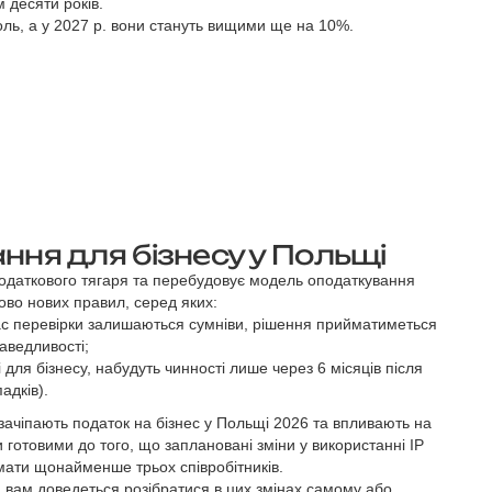
 десяти років.
оль, а у 2027 р. вони стануть вищими ще на 10%.
ня для бізнесу у Польщі
одаткового тягаря та перебудовує модель оподаткування
ово нових правил, серед яких:
час перевірки залишаються сумніви, рішення прийматиметься
аведливості;
і для бізнесу, набудуть чинності лише через 6 місяців після
адків).
 зачіпають податок на бізнес у Польщі 2026 та впливають на
 готовими до того, що заплановані зміни у використанні IP
мати щонайменше трьох співробітників.
вам доведеться розібратися в цих змінах самому або