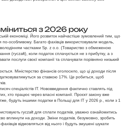
зміниться з 2026 року
ьській економіці. Його розвиток найчастіше зумовлений тим, що
ся по-особливому. Багато фахівців використовували модель,
 володінням частками Sp. z o.o. (Товариство з обмеженою
ння (ryczałt), коли податок сплачується не з прибутку, а з
вати послуги своєї компанії та сплачувати порівняно низький
юється. Міністерство фінансів оголосило, що ці доходи після
податковуватимуться за ставкою 17%. Це робиться, щоб
ків.
исяч спеціалістів IT. Нововведення фактично ставлять під
их, хто працює через власні компанії. Проєкт закону вже
тже, будуть іншими податки в Польщі для IT у 2026 р., коли з 1
истовують ryczałt для сплати податків, уважно ознайомитись
во вплинути на доходи. Зміни податків, безумовно, зробить
фахівців відмовляться від нього і будуть змушені шукати