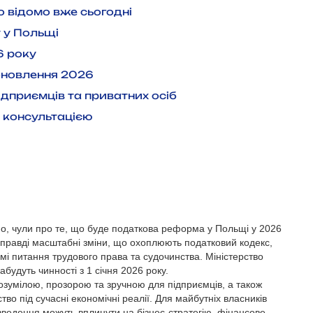
 відомо вже сьогодні
 у Польщі
6 року
 оновлення 2026
підприємців та приватних осіб
 консультацією
но, чули про те, що буде податкова реформа у Польщі у 2026
 справді масштабні зміни, що охоплюють податковий кодекс,
ремі питання трудового права та судочинства. Міністерство
будуть чинності з 1 січня 2026 року.
розумілою, прозорою та зручною для підприємців, а також
во під сучасні економічні реалії. Для майбутніх власників
введення можуть вплинути на бізнес-стратегію, фінансове