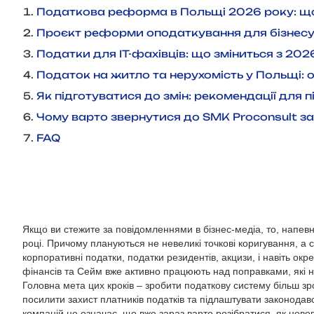
Податкова реформа в Польщі 2026 року: що
Проєкт реформи оподаткування для бізнесу
Податки для IT-фахівців: що зміниться з 202
Податок на житло та нерухомість у Польщі:
Як підготуватися до змін: рекомендації для 
Чому варто звернутися до SMK Proconsult за
FAQ
Якщо ви стежите за повідомленнями в бізнес-медіа, то, напев
році. Причому плануються не невеликі точкові коригування, а
корпоративні податки, податки резидентів, акцизи, і навіть ок
фінансів та Сейм вже активно працюють над поправками, які на
Головна мета цих кроків – зробити податкову систему більш з
посилити захист платників податків та підлаштувати законодавст
компаній це означає, що вже зараз варто розібратися, як ново