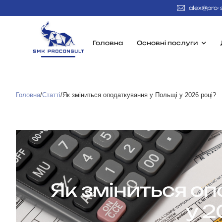
alex@pro
Головна
Основні послуги
Головна
/
Статті
/
Як зміниться оподаткування у Польщі у 2026 році?
Як зміниться о
у 2