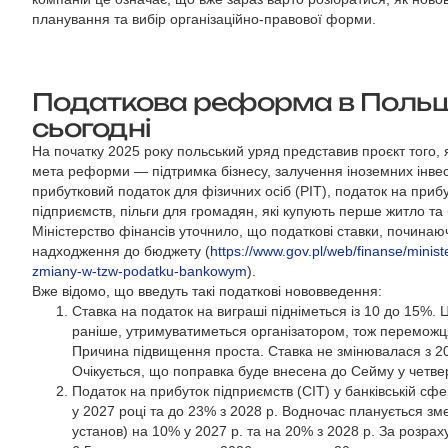
планування та вибір організаційно-правової форми.
Податкова реформа в Польщі
сьогодні
На початку 2025 року польський уряд представив проєкт того, 
мета реформи — підтримка бізнесу, залучення іноземних інвес
прибутковий податок для фізичних осіб (PIT), податок на прибу
підприємств, пільги для громадян, які купують перше житло та 
Міністерство фінансів уточнило, що податкові ставки, починаюч
надходження до бюджету (
https://www.gov.pl/web/finanse/minis
zmiany-w-tzw-podatku-bankowym
).
Вже відомо, що введуть такі податкові нововведення:
Ставка на податок на виграші підніметься із 10 до 15%. Ц
раніше, утримуватиметься організатором, тож переможця
Причина підвищення проста. Ставка не змінювалася з 200
Очікується, що поправка буде внесена до Сейму у четвер
Податок на прибуток підприємств (CIT) у банківській сф
у 2027 році та до 23% з 2028 р. Водночас планується зм
установ) на 10% у 2027 р. та на 20% з 2028 р. За розрах