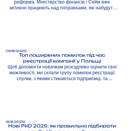
реформа. Міністерство фінансів і Сейм вже
активно працюють над поправками, які набудуть
чинності з 1 січня 2026 року.
[
19/8/2025
]
Топ поширених помилок під час
реєстрації компанії у Польщі
Щоб допомогти новачкам розсудливо оцінити свої
можливості, ми склали групу помилок реєстрації
спулки, з якими стикаються підприємці, та
розповідаємо, як їх уникнути.
[
6/8/2025
]
Нові PKD 2025: як правильно підбирати