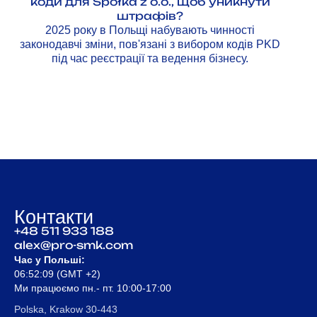
коди для Spółka z o.o., щоб уникнути
штрафів?
2025 року в Польщі набувають чинності
законодавчі зміни, пов'язані з вибором кодів PKD
під час реєстрації та ведення бізнесу.
Контакти
+48 511 933 188
alex@pro-smk.com
Час у Польші:
06:52:09
(GMT +2)
Ми працюємо пн.- пт. 10:00-17:00
Polska, Krakow 30-443