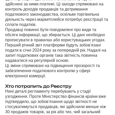
здійснені за ними платежі. Ці заходи спрямовані на
контроль доходів продавців та дотримання
податкового законодавства, оскільки торгівельна
діяльність через маркетплейси потребує реєстрації та
сплати податків.
Продавці повинні бути повідомлені про види та
обсяги інформації, що збирається. Ці дані необхідно
прописувати в правилах або користувацьких угодах.
Перший річний звіт платформи будуть зобов'язані
подати в січні 2024 року за попередній рік. Надалі на
запит податкових органів така звітність повинна
надаватися на регулярній основі.
Ці зміни спрямовані на підвищення прозорості та
забезпечення податкового контролю у сфері
електронної комерції.
Хто потрапить до Реєстру
Нині деталі регламенту перебувають у стадії
узгодження. Проте Міністерство фінансів країни вже
підтвердило, що зобов'язання щодо звітності не
стосуватимуться продавців, які здійснили менше ніж
30 продажів товарів, за рік або тих, чий загальний