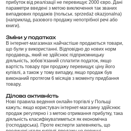
прибуток від реалізації не перевищує 2000 євро. Дані
параметри введені з метою виключення так званих
випадкових продажів (польськ. sprzedaż okazjonalna)
(наприклад, разового продажу непотрібної речі або
книги).
Зміни у податках
В інтернет-магазинах найчастіше продаються товари,
що були у використанні. Відповідно до нових норм
продавець, який не здійснює підприємницьку
діяльність, зобов'язаний сплатити податок, якщо
вартість товару при продажу перевищує ціну його
купівлі, а також у тому випадку, якщо продаж був
виконаний протягом 6 місяців з моменту придбання
товару.
Ділова активність
Нові правила ведення онлайн-торгівлі у Польщі
кажуть: якщо користувач інтернет-магазину здійснює
продаж регулярно і з метою отримання прибутку, така
діяльність класифікуватиметься як економічна
(господарська). Проте експерти запевняють, що
поодинокі угоди купівлі-продажу не повинні