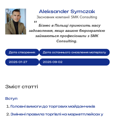
Aleksander Symczak
Засновник компанії SMK Consulting
"
Бізнес в Польщі приносить масу
задоволення, якщо вашою бюрократією
займаються професіонали з SMK
Consulting.
Дата створення:
Дата останнього оновлення матеріалу
2025-01-27
2025-09-02
Зміст статті
Вступ
Головні вимоги до торгових майданчиків
Змінені правила торгівлі на маркетплейсах у