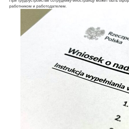
При трудоустройстве сотруднику-иностранцу может быть офор
работником и работодателем.