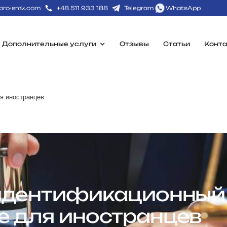
pro-smk.com
+48 511 933 188
Telegram
WhatsApp
Дополнительные услуги
Отзывы
Статьи
Конта
я иностранцев
 идентификационный
е для иностранцев